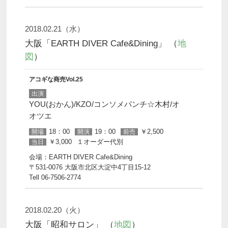
2018.02.21（水）
大阪「EARTH DIVER Cafe&Dining」 （
地
図
）
アコギな商売Vol.25
出演
YOU(おかん)/KZO/コンソメパンチ☆木村/オ
オツエ
18：00
19：00
￥2,500
開場
開演
前売
￥3,000
１オーダー代別
当日
会場：EARTH DIVER Cafe&Dining
〒531-0076 大阪市北区大淀中4丁目15-12
Tell 06-7506-2774
2018.02.20（火）
大阪「昭和サロン」 （
地図
）