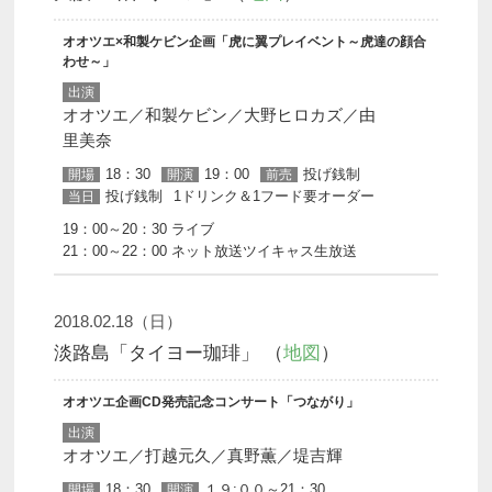
オオツエ×和製ケビン企画「虎に翼プレイベント～虎達の顔合
わせ～」
出演
オオツエ／和製ケビン／大野ヒロカズ／由
里美奈
18：30
19：00
投げ銭制
開場
開演
前売
投げ銭制
1ドリンク＆1フード要オーダー
当日
19：00～20：30 ライブ
21：00～22：00 ネット放送ツイキャス生放送
2018.02.18（日）
淡路島「タイヨー珈琲」 （
地図
）
オオツエ企画CD発売記念コンサート「つながり」
出演
オオツエ／打越元久／真野薫／堤吉輝
18：30
１９:００～21：30
開場
開演