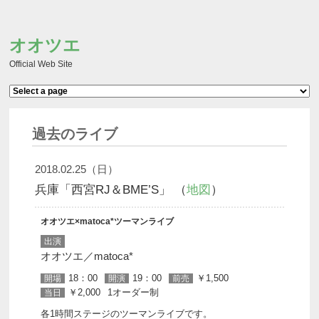
オオツエ
Official Web Site
ヘッダーメニュー
過去のライブ
2018.02.25（日）
兵庫「西宮RJ＆BME’S」 （
地図
）
オオツエ×matoca*ツーマンライブ
出演
オオツエ／matoca*
18：00
19：00
￥1,500
開場
開演
前売
￥2,000
1オーダー制
当日
各1時間ステージのツーマンライブです。