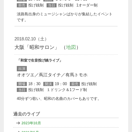
投げ銭制
投げ銭制
1オーダー制
前売
当日
淡路島出身のミュージシャンばかりが集結したイベント
です。
2018.02.10（土）
大阪「昭和サロン」 （
地図
）
「和室で生音投げ銭ライブ」
出演
オオツエ／蔦江タイチ／有馬トモホ
18：30
19：00
投げ銭制
開場
開演
前売
投げ銭制
１ドリンク＆1フード制
当日
40分ずつ歌い、昭和の名曲のカバーもありです。
過去のライブ
2023年10月